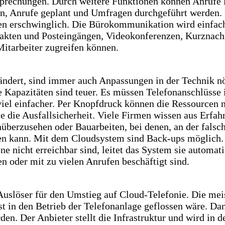
prechungen. Durch weitere Funktionen können Anrufe 
n, Anrufe geplant und Umfragen durchgeführt werden. 
en erschwinglich. Die Bürokommunikation wird einfach
kten und Posteingängen, Videokonferenzen, Kurznachr
 Mitarbeiter zugreifen können.
dert, sind immer auch Anpassungen in der Technik nöt
 Kapazitäten sind teuer. Es müssen Telefonanschlüsse i
viel einfacher. Per Knopfdruck können die Ressourcen n
 die Ausfallsicherheit. Viele Firmen wissen aus Erfahr
überzusehen oder Bauarbeiten, bei denen, an der falsch
en kann. Mit dem Cloudsystem sind Back-ups möglich
ne nicht erreichbar sind, leitet das System sie automa
n oder mit zu vielen Anrufen beschäftigt sind.
Auslöser für den Umstieg auf Cloud-Telefonie. Die mei
t in den Betrieb der Telefonanlage geflossen wäre. D
n. Der Anbieter stellt die Infrastruktur und wird in de