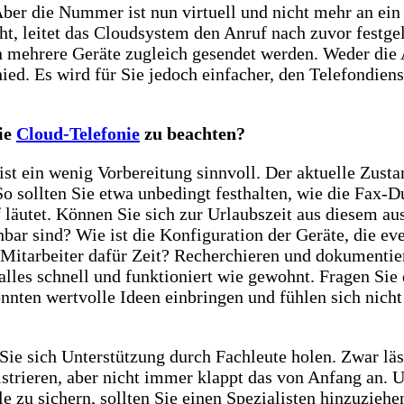
ber die Nummer ist nun virtuell und nicht mehr an ein
t, leitet das Cloudsystem den Anruf nach zuvor festgel
n mehrere Geräte zugleich gesendet werden. Weder die
ed. Es wird für Sie jedoch einfacher, den Telefondien
ie
Cloud-Telefonie
zu beachten?
 ist ein wenig Vorbereitung sinnvoll. Der aktuelle Zusta
o sollten Sie etwa unbedingt festhalten, wie die Fax-
 läutet. Können Sie sich zur Urlaubszeit aus diesem a
chbar sind? Wie ist die Konfiguration der Geräte, die ev
-Mitarbeiter dafür Zeit? Recherchieren und dokumentier
alles schnell und funktioniert wie gewohnt. Fragen Sie
nnten wertvolle Ideen einbringen und fühlen sich nicht
 Sie sich Unterstützung durch Fachleute holen. Zwar lä
istrieren, aber nicht immer klappt das von Anfang an
 zu sichern, sollten Sie einen Spezialisten hinzuziehe