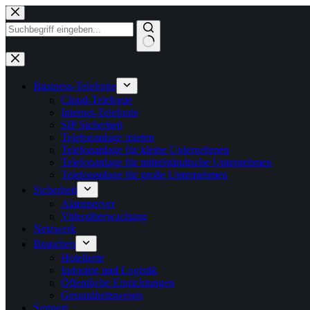
Zum
Inhalt
springen
Business-Telefonie
Cloud-Telefonie
Internet-Telefonie
SIP Sicherheit
Telefonanlage mieten
Telefonanlage für kleine Unternehmen
Telefonanlage für mittelständische Unternehmen
Telefonanlage für große Unternehmen
Sicherheit
Alarmserver
Videoüberwachung
Netzwerk
Branchen
Hotellerie
Industrie und Logistik
Öffentliche Einrichtungen
Gesundheitswesen
Support