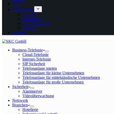
Team
Unternehmen
Über uns
Referenzen
Firmengeschichte
Magazin
Kontakt
Business-Telefonie
Cloud-Telefonie
Internet-Telefonie
SIP Sicherheit
Telefonanlage mieten
Telefonanlage für kleine Unternehmen
Telefonanlage für mittelständische Unternehmen
Telefonanlage für große Unternehmen
Sicherheit
Alarmserver
Videoüberwachung
Netzwerk
Branchen
Hotellerie